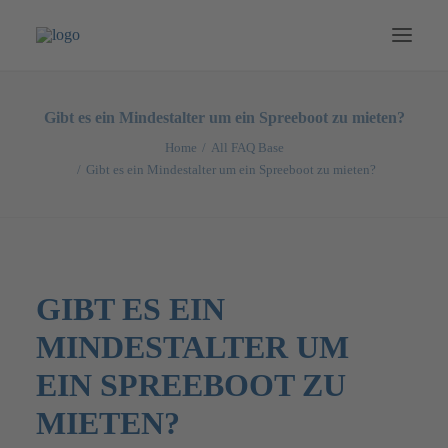
NEWS
Gibt es ein Mindestalter um ein Spreeboot zu mieten?
BOOTE
Home
All FAQ Base
Gibt es ein Mindestalter um ein Spreeboot zu mieten?
SPECIALS
TOUREN
CATERING
PREISE
GIBT ES EIN
MERCH
MINDESTALTER UM
GUTSCHEINE
EIN SPREEBOOT ZU
DEUTSCH
MIETEN?