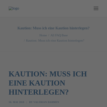
NEWS
Kaution: Muss ich eine Kaution hinterlegen?
BOOTE
Home
All FAQ Base
Kaution: Muss ich eine Kaution hinterlegen?
SPECIALS
TOUREN
CATERING
PREISE
KAUTION: MUSS ICH
MERCH
EINE KAUTION
GUTSCHEINE
HINTERLEGEN?
DEUTSCH
30. MAI 2018
|
BY
VALERIAN DAHMEN