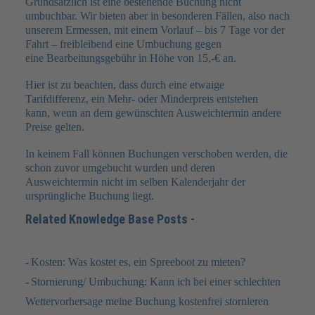
Grundsätzlich ist eine bestehende Buchung nicht
umbuchbar. Wir bieten aber in besonderen Fällen, also nach
unserem Ermessen, mit einem Vorlauf – bis 7 Tage vor der
FAQ
Fahrt – freibleibend eine Umbuchung gegen
eine Bearbeitungsgebühr in Höhe von 15,-€ an.
JOBS
Hier ist zu beachten, dass durch eine etwaige
KONTAKT
Tarifdifferenz, ein Mehr- oder Minderpreis entstehen
kann, wenn an dem gewünschten Ausweichtermin andere
Preise gelten.
In keinem Fall können Buchungen verschoben werden, die
schon zuvor umgebucht wurden und deren
Ausweichtermin nicht im selben Kalenderjahr der
ursprüngliche Buchung liegt.
Related Knowledge Base Posts -
Kosten: Was kostet es, ein Spreeboot zu mieten?
Stornierung/ Umbuchung: Kann ich bei einer schlechten
Wettervorhersage meine Buchung kostenfrei stornieren