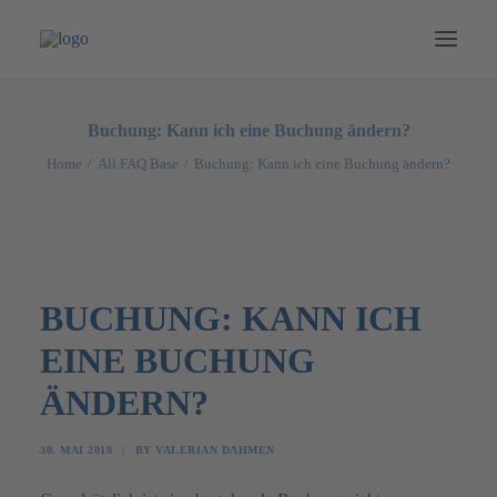
NEWS
Buchung: Kann ich eine Buchung ändern?
BOOTE
Home
All FAQ Base
Buchung: Kann ich eine Buchung ändern?
SPECIALS
TOUREN
CATERING
BUCHUNG: KANN ICH
PREISE
MERCH
EINE BUCHUNG
GUTSCHEINE
ÄNDERN?
DEUTSCH
30. MAI 2018
|
BY
VALERIAN DAHMEN