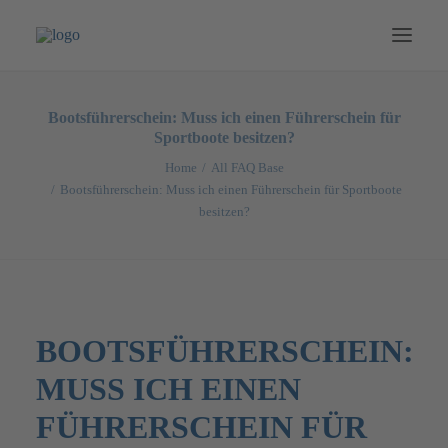
NEWS
Bootsführerschein: Muss ich einen Führerschein für
Sportboote besitzen?
BOOTE
Home
All FAQ Base
SPECIALS
Bootsführerschein: Muss ich einen Führerschein für Sportboote
besitzen?
TOUREN
CATERING
PREISE
MERCH
BOOTSFÜHRERSCHEIN:
GUTSCHEINE
DEUTSCH
MUSS ICH EINEN
FÜHRERSCHEIN FÜR