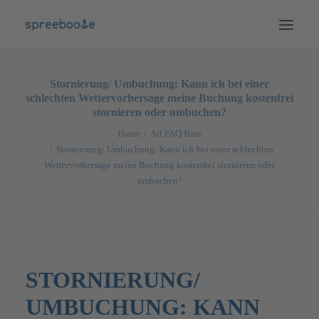
NEWS
Stornierung/ Umbuchung: Kann ich bei einer
schlechten Wettervorhersage meine Buchung kostenfrei
BOOTE
stornieren oder umbuchen?
SPECIALS
Home
All FAQ Base
Stornierung/ Umbuchung: Kann ich bei einer schlechten
TOUREN
Wettervorhersage meine Buchung kostenfrei stornieren oder
CATERING
umbuchen?
PREISE
MERCH
GUTSCHEINE
DEUTSCH
STORNIERUNG/
UMBUCHUNG: KANN