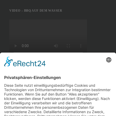
VIDEO – BBQ AUF DEM WASSER
BADEAUSFLUG ZUM MÜGGELSEE